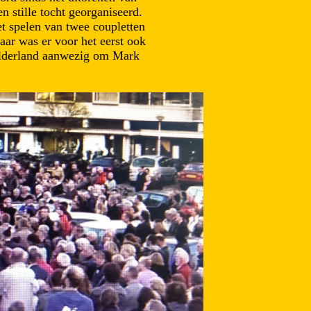
n stille tocht georganiseerd.
t spelen van twee coupletten
ar was er voor het eerst ook
Gelderland aanwezig om Mark