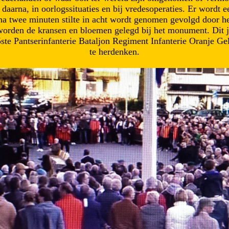
arna, in oorlogssituaties en bij vredesoperaties. Er wordt ee
a twee minuten stilte in acht wordt genomen gevolgd door he
orden de kransen en bloemen gelegd bij het monument. Dit ja
5ste Pantserinfanterie Bataljon Regiment Infanterie Oranje 
te herdenken.