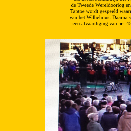
de Tweede Wereldoorlog en da
Taptoe wordt gespeeld waarn
van het Wilhelmus. Daarna w
een afvaardiging van het 4