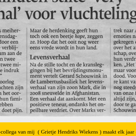
collega van mij ( Grietje Hendriks Wiekens ) maakt elk jaar 