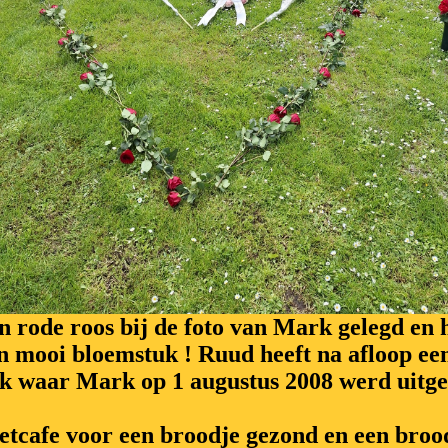
en rode roos bij de foto van Mark gelegd 
n mooi bloemstuk ! Ruud heeft na afloop ee
ek waar Mark op 1 augustus 2008 werd uitges
etcafe voor een broodje gezond en een brood