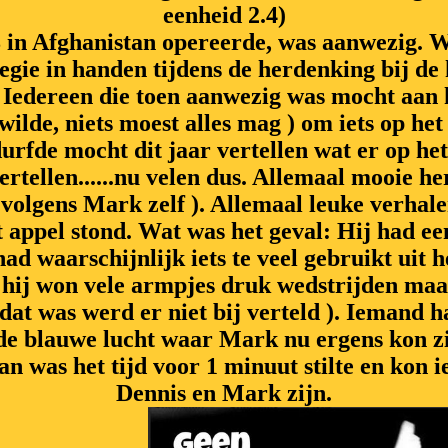
eenheid 2.4)
in Afghanistan opereerde, was aanwezig. Wi
regie in handen tijdens de herdenking bij de 
 Iedereen die toen aanwezig was mocht aan 
ilde, niets moest alles mag ) om iets op het
fde mocht dit jaar vertellen wat er op het 
ertellen......nu velen dus. Allemaal mooie h
volgens Mark zelf ). Allemaal leuke verhale
t appel stond. Wat was het geval: Hij had 
had waarschijnlijk iets te veel gebruikt uit h
, hij won vele armpjes druk wedstrijden maar
dat was werd er niet bij verteld ). Iemand 
de blauwe lucht waar Mark nu ergens kon zij
n was het tijd voor 1 minuut stilte en kon 
Dennis en Mark zijn.