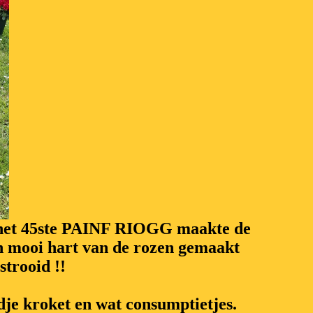
en het 45ste PAINF RIOGG maakte de
n mooi hart van de rozen gemaakt
trooid !!
je kroket en wat consumptietjes.