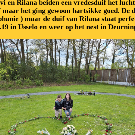
i en Rilana beiden een vredesduif het lucht
f maar het ging gewoon hartsikke goed. De d
phanie ) maar de duif van Rilana staat perfec
.19 in Usselo en weer op het nest in Deurni