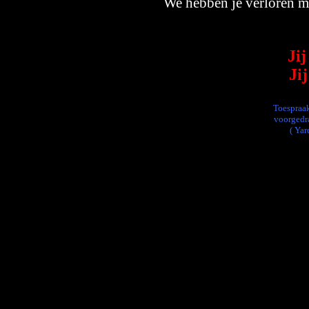
We hebben je verloren ma
Ji
Ji
Toespraa
voorgedr
( Yar