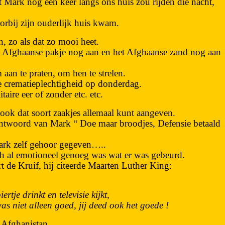
t Mark nog een keer langs ons huis zou rijden die nacht,
orbij zijn ouderlijk huis kwam.
 zo als dat zo mooi heet.
jn Afghaanse pakje nog aan en het Afghaanse zand nog aan
aan te praten, om hen te strelen.
e crematieplechtigheid op donderdag.
aire eer of zonder etc. etc.
ook dat soort zaakjes allemaal kunt aangeven.
antwoord van Mark “ Doe maar broodjes, Defensie betaald
ark zelf gehoor gegeven…..
och al emotioneel genoeg was wat er was gebeurd.
 de Kruif, hij citeerde Maarten Luther King:
rtje drinkt en televisie kijkt,
as niet alleen goed, jij deed ook het goede !
Afghanistan.