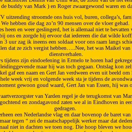
 de buddy van Mark ) en Roger zwaargewond waren en da
TV uitzending stroomde ons huis vol, buren, collega’s, fami
We hebben die dag zo’n 90 mensen over de vloer gehad.
es heen en weer geslingerd, het is allemaal niet te bevatten
j ons en zorgde hij ervoor dat iedereen die dat wilde koffi
n 3 uur zag ik ineens een soldaat voor ons raam langs schi
len dat ze zich vergist hebben…..Nee, het was Maikel van
dienstverhalen.
uws tijdens zijn eindoefening in Ermelo te horen had gekrege
 leidinggevende maar hij was toch gegaan. Ontslag kon zel
kel gaf een naam en Gert Jan verdween even uit beeld om 
e hele week vrij en volgende week sta je tijdens de avondwa
oment gewoon goud waard, Gert Jan van Essen, hij was on
aartverzorgster van Yarden regel je de terugkomst van Ma
agochtend en zondagavond zaten we al in Eindhoven in een k
gedragen.
verheen een Nederlandse vlag en daar bovenop de baret van
 maar tegen “ zei de maatschappelijk werker maar dat dede
lemaal niet in dachten we toen nog. Die hoop bleven we hou