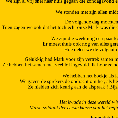
We zijn al vrij snel naar huis gegaan die zondagavond e
We stonden met zijn allen midd
De volgende dag mochten 
Toen zagen we ook dat het toch echt onze Mark was die d
We zijn die week nog een paar ke
Er moest thuis ook nog van alles ge
Hoe delen we de volgauto’s 
Gelukkig had Mark voor zijn vertrek samen me
Ze hebben het samen met veel lol ingevuld. Ik hoor ze 
We hebben het boekje als 
We gaven de sprekers de opdracht om het, als he
Ze hielden zich keurig aan de afspraak ! Bi
Het kwade in deze wereld wint 
Mark, soldaat der eerste klasse van het regi
Inmiddels ha