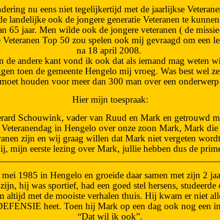
ering nu eens niet tegelijkertijd met de jaarlijkse Veter
de landelijke ook de jongere generatie Veteranen te kun
 65 jaar. Men wilde ook de jongere veteranen ( de missie
de Veteranen Top 50 zou spelen ook mij gevraagd om een l
na 18 april 2008.
an de andere kant vond ik ook dat als iemand mag weten w
ggen toen de gemeente Hengelo mij vroeg. Was best wel ze
urt moet houden voor meer dan 300 man over een onderwerp d
Hier mijn toespraak:
erard Schouwink, vader van Ruud en Mark en getrouwd me
Veteranendag in Hengelo over onze zoon Mark, Mark die 
ranen zijn en wij graag willen dat Mark niet vergeten word
j, mijn eerste lezing over Mark, jullie hebben dus de p
mei 1985 in Hengelo en groeide daar samen met zijn 2 ja
zijn, hij was sportief, had een goed stel hersens, studeer
 altijd met de mooiste verhalen thuis. Hij kwam er niet a
 DEFENSIE heet. Toen hij Mark op een dag ook nog een ins
“Dat wil ik ook”.