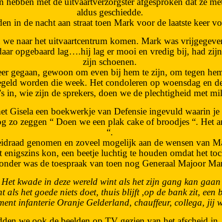
n hebben met de uitvaartverzorgster afgesproken dat ze me
aldus geschiedde.
en in de nacht aan straat toen Mark voor de laatste keer vo
we naar het uitvaartcentrum komen. Mark was vrijgegeven,
aar opgebaard lag….hij lag er mooi en vredig bij, had zi
zijn schoenen.
er gegaan, gewoon om even bij hem te zijn, om tegen hem 
regeld worden die week. Het condoleren op woensdag en d
in, wie zijn de sprekers, doen we de plechtigheid met milit
t Gisela een boekwerkje van Defensie ingevuld waarin je 
nog zo zeggen “ Doen we een plak cake of broodjes “. Het 
“.
leidraad genomen en zoveel mogelijk aan de wensen van M
t enigszins kon, een beetje luchtig te houden omdat het t
jzonder was de toespraak van toen nog Generaal Majoor Mart
Het kwade in deze wereld wint als het zijn gang kan gaan
als het goede niets doet, thuis blijft ,op de bank zit, een bie
ment infanterie Oranje Gelderland, chauffeur, collega, jij w
dden we ook de beelden op TV gezien van het afscheid in