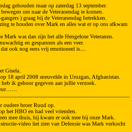
anendag gehouden maar op zaterdag 13 september.
nen bewegen om naar de Veteranendag te komen.
-gangers ) graag bij de Veteranendag betrekken.
ezing te houden over Mark en alles wat er op ons afkwam
ie Mark was dan zijn het alle Hengelose Veteranen.
nuwachtig en gespannen als een veer.
at ook nog eens vrij emotioneel is....
t Gisela.
op 18 april 2008 sneuvelde in Uruzgan, Afghanistan.
t heb ik gehoor gegeven aan jullie verzoek.
rimeur……
ar oudere broer Ruud op.
de op het HBO en had veel vrienden.
lleen mee thuis, hij kwam er ook mee bij onze Mark.
tructie-video liet zien van Defensie was Mark verkocht