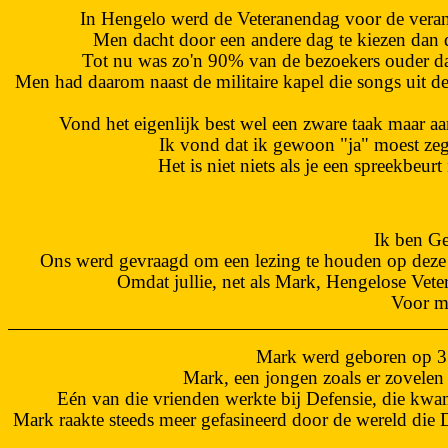
In Hengelo werd de Veteranendag voor de verand
Men dacht door een andere dag te kiezen dan 
Tot nu was zo'n 90% van de bezoekers ouder dan
Men had daarom naast de militaire kapel die songs uit 
Vond het eigenlijk best wel een zware taak maar a
Ik vond dat ik gewoon "ja" moest ze
Het is niet niets als je een spreekbe
Ik ben G
Ons werd gevraagd om een lezing te houden op deze 
Omdat jullie, net als Mark, Hengelose Vete
Voor mi
Mark werd geboren op 3 
Mark, een jongen zoals er zovelen 
Eén van die vrienden werkte bij Defensie, die kwam
Mark raakte steeds meer gefasineerd door de wereld die