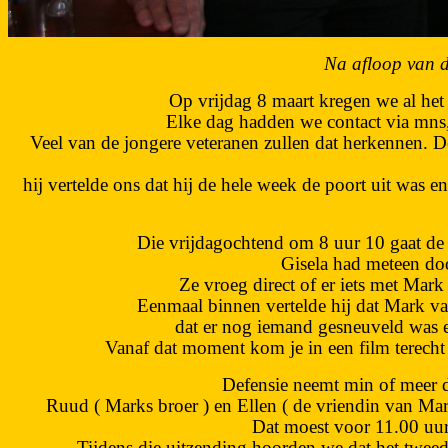
Na afloop van d
Op vrijdag 8 maart kregen we al het
Elke dag hadden we contact via mns, 
Veel van de jongere veteranen zullen dat herkennen. D
hij vertelde ons dat hij de hele week de poort uit was 
Die vrijdagochtend om 8 uur 10 gaat de 
Gisela had meteen doo
Ze vroeg direct of er iets met Mar
Eenmaal binnen vertelde hij dat Mark v
dat er nog iemand gesneuveld was e
Vanaf dat moment kom je in een film terecht 
Defensie neemt min of meer de
Ruud ( Marks broer ) en Ellen ( de vriendin van M
Dat moest voor 11.00 uur
Tijdens die uitzending hoorden we dat het twee