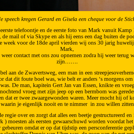
e speech kregen Gerard en Gisela een cheque voor de Sti
 eerste telefoontje en de eerste foto van Mark vanuit Ka
de mail of via Skype en als hij eens een dag buiten de po
e week voor de 18de april vierden wij ons 30 jarig huweli
Mark,
en weer contact met ons zou opnemen zodra hij weer terug wa
zijn…….
bel aan de Zwavertsweg, een man in een streepjesoverhemd
r dat dit foute boel was, wie belt er anders ‘s morgens om
k was. De man, kapitein Gert Jan van Essen, knikte en vr
anochtend vroeg met zijn jeep op een bermbom was gered
n dat er twee zwaargewonden waren. Meer mocht hij of ko
waarin je eigenlijk nooit en te nimmer
in zou willen zitte
 regie over en zorgt dat alles een beetje gestructureerd e
ark ) moesten als eersten gewaarschuwd worden voordat h
 gebeuren omdat er op dat tijdstip een persconferentie ge
de slachtoffer Dennis van Uhm was, de zoon van de net ee