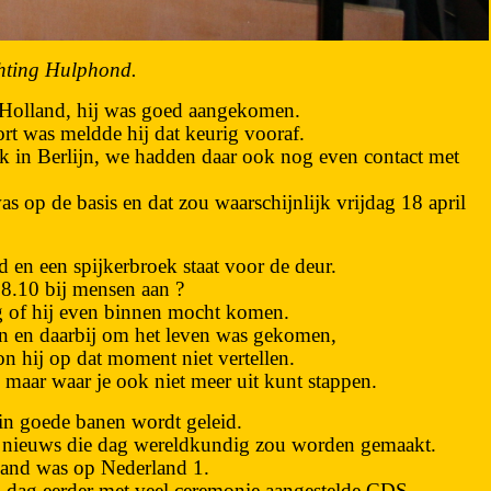
chting Hulphond.
mp Holland, hij was goed aangekomen.
ort was meldde hij dat keurig vooraf.
jk in Berlijn, we hadden daar ook nog even contact met
s op de basis en dat zou waarschijnlijk vrijdag 18 april
 en een spijkerbroek staat voor de deur.
 8.10 bij mensen aan ?
oeg of hij even binnen mocht komen.
en en daarbij om het leven was gekomen,
n hij op dat moment niet vertellen.
n maar waar je ook niet meer uit kunt stappen.
n in goede banen wordt geleid.
et nieuws die dag wereldkundig zou worden gemaakt.
pland was op Nederland 1.
n dag eerder met veel ceremonie aangestelde CDS