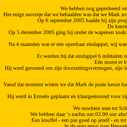
We hebben nog geprobeerd om 
Het enige succesje dat we behaalden was dat we Mark zov
Op 6 september 2005 haalde hij zijn prop
De keurin
Op 5 december 2005 ging hij onder de wapenen zoals da
Na 4 maanden was er een openbaar eindappel, wij waren 
Er werden bij dat eindappel 6 militaire
Eén moest er bl
Hij werd geroemd om zijn doorzettingsvermogen, zijn le
Vanaf dat moment wisten we dat Mark de juiste keuze had 
Hij werd in Ermelo geplaatst en klaargestoomd voor zij
We mochten mee tot Scha
We hebben daar ‘s nachts om 02.00 uur afsc
Een knuffel - een pas goed op jezelf - en t
In de auto terug naar Hengelo