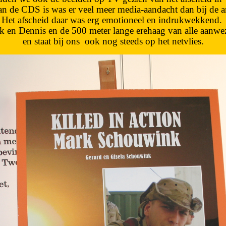
 de CDS is was er veel meer media-aandacht dan bij de an
Het afscheid daar was erg emotioneel en indrukwekkend.
k en Dennis en de 500 meter lange erehaag van alle aanwe
en staat bij ons
ook nog steeds op het netvlies.