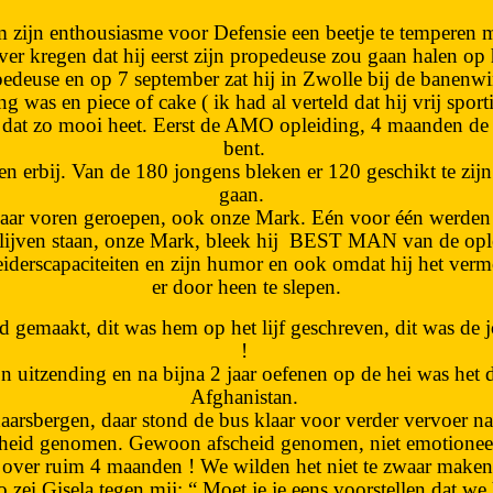
zijn enthousiasme voor Defensie een beetje te temperen 
er kregen dat hij eerst zijn propedeuse zou gaan halen op
edeuse en op 7 september zat hij in Zwolle bij de banenw
g was en piece of cake ( ik had al verteld dat hij vrij sport
t zo mooi heet. Eerst de AMO opleiding, 4 maanden de tijd
bent.
erbij. Van de 180 jongens bleken er 120 geschikt te zijn 
gaan.
n naar voren geroepen, ook onze Mark. Eén voor één werde
ijven staan, onze Mark, bleek hij
BEST MAN van de opleid
iderscapaciteiten en zijn humor en ook omdat hij het verm
er door heen te slepen.
gemaakt, dit was hem op het lijf geschreven, dit was de j
!
n uitzending en na bijna 2 jaar oefenen op de hei was het 
Afghanistan.
arsbergen, daar stond de bus klaar voor verder vervoer n
heid genomen. Gewoon afscheid genomen, niet emotioneel, e
ot over ruim 4 maanden ! We wilden het niet te zwaar maken
 zei Gisela tegen mij: “ Moet je je eens voorstellen dat w