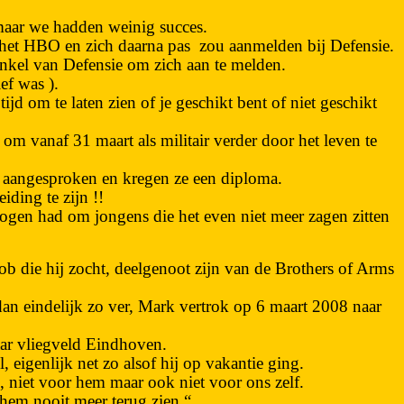
maar we hadden weinig succes.
 het HBO en zich daarna pas
zou aanmelden bij Defensie.
inkel van Defensie om zich aan te melden.
ief was ).
 om te laten zien of je geschikt bent of niet geschikt
om vanaf 31 maart als militair verder door het leven te
n aangesproken en kregen ze een diploma.
ing te zijn !!
ogen had om jongens die het even niet meer zagen zitten
ob die hij zocht, deelgenoot zijn van de Brothers of Arms
dan eindelijk zo ver, Mark vertrok op 6 maart 2008 naar
aar vliegveld Eindhoven.
igenlijk net zo alsof hij op vakantie ging.
, niet voor hem maar ook niet voor ons zelf.
e hem nooit meer terug zien “.