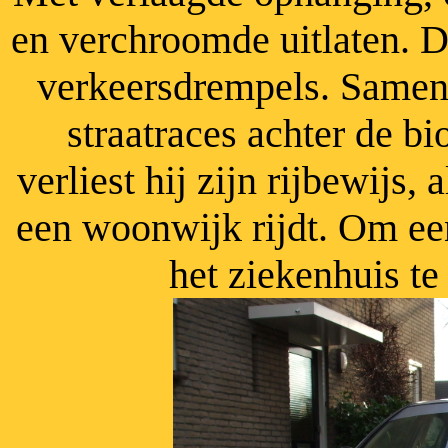
en verchroomde uitlaten. D
verkeersdrempels. Samen 
straatraces achter de 
verliest hij zijn rijbewijs,
een woonwijk rijdt. Om ee
het ziekenhuis te