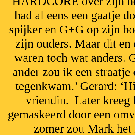
HARDCORE over zijn hele
had al eens een gaatje d
spijker en G+G
op zijn bor
zijn ouders. Maar dit en
waren toch wat anders.
G
ander zou ik een straatje
tegenkwam
.’
Gerard
: ‘H
vriendin. Later kreeg 
gemaskeerd door een omvan
zomer zou Mark het l